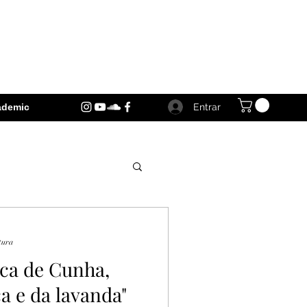
Entrar
ademic
tura
ica de Cunha,
a e da lavanda"