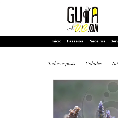
...
Início
Passeios
Parceiros
Ser
Todos os posts
Cidades
In