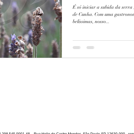
É só iniciar a subida da serra 
de Cunha. Com uma gastronom
belíssimas, nosso...
.298.545.0001-48 - Rua:Helio de Castro Mendes, São Paulo-SP, 12630-000 -
con