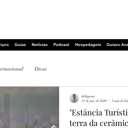
viços
Guias
Notícias
Podcast
Hospedagem
Guiavc Ac
ternacional
Dicas
dellapena
31 de jan. de 2020
5 min de lei
"Estância Turíst
terra da cerâmic