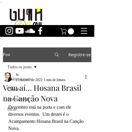
...
Registre-se
Post
Todos os posts
lu
Todos os posts
25 de nov. de 2022
1 min de leitura
Vem aí... Hosana Brasil
Cidades
na Canção Nova
Internacional
Dezembro está na porta e com ele 
Dicas
diversos eventos.  Um destes é o 
Acampamento Hosana Brasil na Canção 
Nova. 