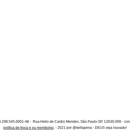
.298.545.0001-48 - Rua:Helio de Castro Mendes, São Paulo-SP, 12630-000 -
con
política de troca e ou reembolso
. - 2021 por @dellapena - DEUS seja louvado!