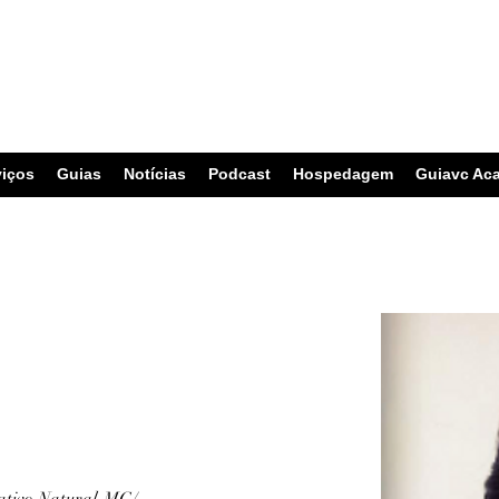
viços
Guias
Notícias
Podcast
Hospedagem
Guiavc Ac
ativo Natural-MG/ 