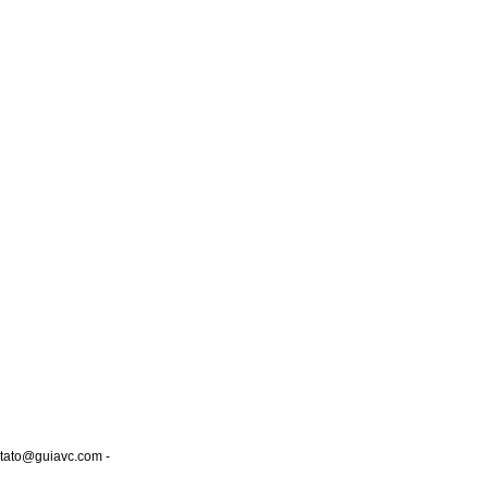
tato@guiavc.com
-