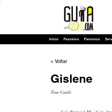
...
Início
Passeios
Parceiros
Ser
< Voltar
Gislene
Tour Guide
Guia Regional-MG / Guia Atr